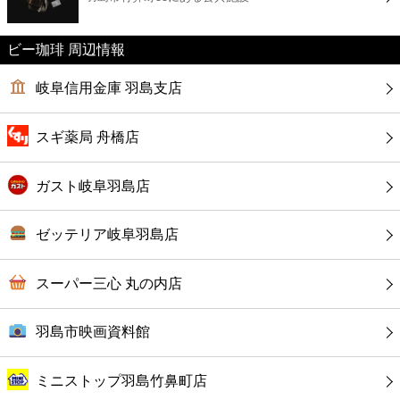
カフェ
ビー珈琲 周辺情報
ショッピング
岐阜信用金庫 羽島支店
銀行
スギ薬局 舟橋店
公共
ガスト岐阜羽島店
病院
ゼッテリア岐阜羽島店
ホテル
スーパー三心 丸の内店
羽島市映画資料館
ミニストップ羽島竹鼻町店