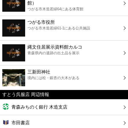
館）
コンビニ
つがる市木造若緑64にある体育館
薬局
つがる市役所
つがる市木造若緑61-1にある公共施設
スーパー
縄文住居展示資料館カルコ
エンタメ
青森県内の遺跡の出土品を展示
レジャー
三新田神社
境内には松・銀杏の大木がある
書店
すとう呉服店 周辺情報
ファミレス
青森みちのく銀行 木造支店
ファーストフード
市田書店