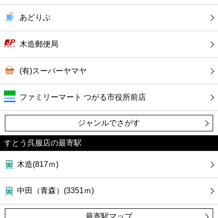
カフェ
あどりぶ
ショッピング
木造郵便局
銀行
(有)スーパーヤマヤ
公共
ファミリーマート つがる市役所前店
病院
ジャンルでさがす
ホテル
すとう呉服店の最寄駅
木造(817ｍ)
中田（青森）(3351ｍ)
最寄駅マップ