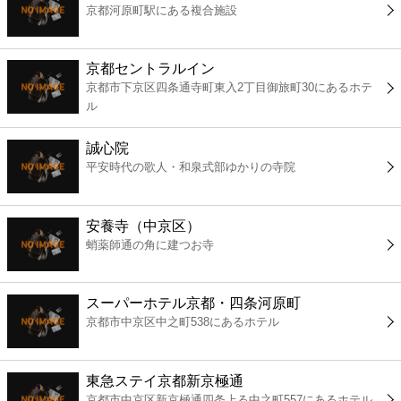
京都河原町駅にある複合施設
コンビニ
薬局
京都セントラルイン
京都市下京区四条通寺町東入2丁目御旅町30にあるホテ
ル
スーパー
誠心院
エンタメ
平安時代の歌人・和泉式部ゆかりの寺院
レジャー
安養寺（中京区）
蛸薬師通の角に建つお寺
書店
スーパーホテル京都・四条河原町
ファミレス
京都市中京区中之町538にあるホテル
ファーストフード
東急ステイ京都新京極通
京都市中京区新京極通四条上る中之町557にあるホテル