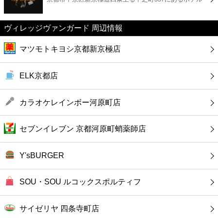
カフェ
ヴィレッジヴァンガード 周辺情報
ショッピング
マツモトキヨシ京都新京極店
銀行
ELK京都店
公共
カラオケレインボー河原町店
病院
セブンイレブン 京都河原町蛸薬師店
ホテル
Y'sBURGER
SOU・SOU ルコックスポルティフ
サイゼリヤ 四条寺町店