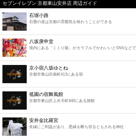
セブンイレブン 京都東山安井店 周辺ガイド
美容
石塀小路
石畳の道は京都の雰囲気を味わうことができる
コンビニ
薬局
八坂庚申堂
境内にある「くくり猿」がカラフルでかわいいとSNSなど
スーパー
京小宿八坂ゆとね
エンタメ
京都市東山区南町413にある宿
レジャー
祗園の宿舞風館
京都市東山区上弁天町440にある旅館
書店
安井金比羅宮
ファミレス
良縁にご利益があり、悪縁を断ち切るともされる神社