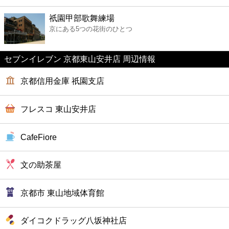
ファーストフード
祇園甲部歌舞練場
京にある5つの花街のひとつ
カフェ
セブンイレブン 京都東山安井店 周辺情報
ショッピング
京都信用金庫 祇園支店
銀行
フレスコ 東山安井店
公共
CafeFiore
病院
文の助茶屋
ホテル
京都市 東山地域体育館
ダイコクドラッグ八坂神社店