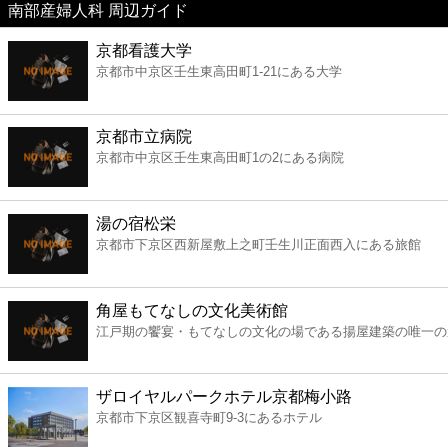
南部産婦人科 周辺ガイド
美容
京都看護大学
京都市中京区壬生東高田町1-21にある大学
コンビニ
薬局
京都市立病院
京都市中京区壬生東高田町1の2にある病院
スーパー
湯の宿松栄
エンタメ
京都市下京区西新屋敷上之町壬生川正面西入にある旅館
レジャー
角屋もてなしの文化美術館
江戸期の饗宴・もてなしの文化の場である揚屋建築の唯一の
書店
ザロイヤルパークホテル京都梅小路
ファミレス
京都市下京区観喜寺町9-3にあるホテル