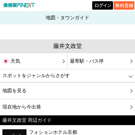
地図・タウンガイド
藤井文政堂
天気
最寄駅・バス停
スポットをジャンルからさがす
グルメ
地図を見る
映画
現在地から今出発
藤井文政堂 周辺ガイド
美容
フォションホテル京都