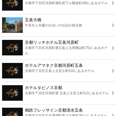
京都市下京区河原町通松原下ル難波町406にあるホテル
コンビニ
薬局
五条大橋
牛若丸と弁慶の出会いの伝説が残る橋
スーパー
京都リッチホテル五条河原町
エンタメ
京都市下京区河原町通五条上る西橋詰町751にあるホテ
ル
レジャー
ホテルアマネク京都河原町五条
京都市下京区五条上る安土町616にあるホテル
書店
ホテルタビノス京都
ファミレス
京都市下京区河原町通 五条上る安土町612にあるホテル
ファーストフード
相鉄フレッサイン京都清水五条
京都市下京区五条通堺町西入塩竈町391-1にあるホテル