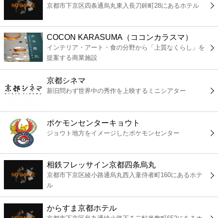
京都市下京区四条通烏丸東入長刀鉾町28にあるホテル
コンビニ
薬局
COCON KARASUMA（ココンカラスマ）
インテリア・アート・食の分野から「上質なくらし」を
提案する商業施設
スーパー
京都シネマ
エンタメ
新旧問わず世界中の秀作を上映するミニシアター
レジャー
ポケモンセンターキョウト
ジョウト地方をイメージしたポケモンセンター
書店
相鉄フレッサイン京都四条烏丸
ファミレス
京都市下京区綾小路通烏丸西入童侍者町160にあるホテ
ル
ファーストフード
からすま京都ホテル