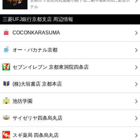
京都市下京区烏丸通綾小路下る二帖半敷町652にあるホ
カフェ
テル
ショッピング
三菱UFJ銀行京都支店 周辺情報
COCONKARASUMA
銀行
オー・バカナル京都
公共
セブンイレブン 京都東洞院四条店
病院
(株)大垣書店 京都本店
ホテル
池坊学園
サイゼリヤ四条烏丸店
スギ薬局 四条烏丸店