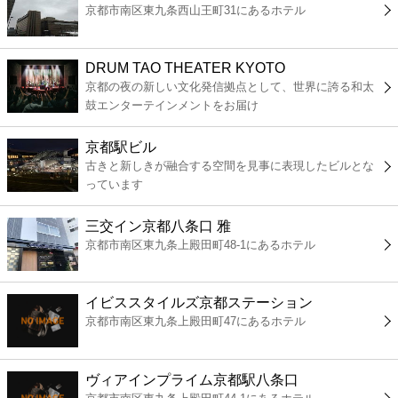
京都市南区東九条西山王町31にあるホテル
コンビニ
薬局
DRUM TAO THEATER KYOTO
京都の夜の新しい文化発信拠点として、世界に誇る和太
鼓エンターテインメントをお届け
スーパー
京都駅ビル
エンタメ
古きと新しきが融合する空間を見事に表現したビルとな
っています
レジャー
三交イン京都八条口 雅
京都市南区東九条上殿田町48-1にあるホテル
書店
イビススタイルズ京都ステーション
ファミレス
京都市南区東九条上殿田町47にあるホテル
ファーストフード
ヴィアインプライム京都駅八条口