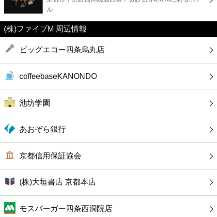
カフェ
ル
ショッピング
(株)ファイブM 周辺情報
ビッグエコー四条烏丸店
銀行
coffeebaseKANONDO
公共
池坊学園
病院
あおぞら銀行
ホテル
京都信用保証協会
(株)大垣書店 京都本店
モスバーガー四条西洞院店