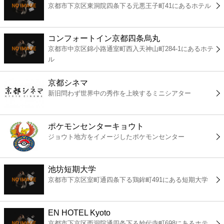
京都市下京区東洞院四条下る元悪王子町41にあるホテル
コンビニ
薬局
コンフォートイン京都四条烏丸
京都市中京区錦小路通室町西入天神山町284-1にあるホテ
ル
スーパー
京都シネマ
エンタメ
新旧問わず世界中の秀作を上映するミニシアター
レジャー
ポケモンセンターキョウト
ジョウト地方をイメージしたポケモンセンター
書店
池坊短期大学
ファミレス
京都市下京区室町通四条下る鶏鉾町491にある短期大学
ファーストフード
EN HOTEL Kyoto
京都市下京区西洞院通四条下る妙伝寺町698にあるホテ