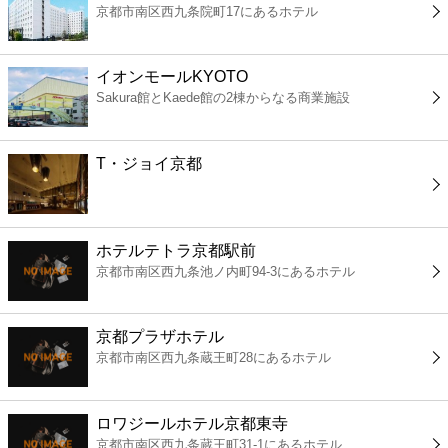
京都市南区西九条院町17にあるホテル
コンビニ
薬局
イオンモールKYOTO
Sakura館とKaede館の2棟からなる商業施設
スーパー
T・ジョイ京都
エンタメ
レジャー
ホテルテトラ京都駅前
京都市南区西九条池ノ内町94-3にあるホテル
書店
京都プラザホテル
ファミレス
京都市南区西九条蔵王町28にあるホテル
ファーストフード
ロワジールホテル京都東寺
京都市南区西九条蔵王町31-1にあるホテル