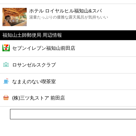
ファーストフード
ホテル ロイヤルヒル福知山&スパ
湯量たっぷりの優雅な露天風呂が気持ちいい
カフェ
福知山土師郵便局 周辺情報
ショッピング
セブンイレブン福知山前田店
銀行
ロサンゼルスクラブ
公共
なまえのない喫茶室
病院
(株)三ツ丸ストア 前田店
ホテル