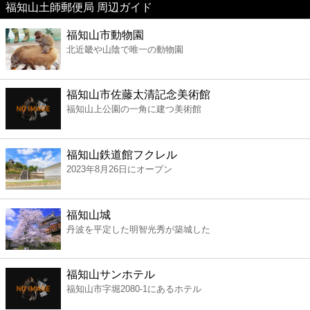
福知山土師郵便局 周辺ガイド
美容
福知山市動物園
北近畿や山陰で唯一の動物園
コンビニ
薬局
福知山市佐藤太清記念美術館
福知山上公園の一角に建つ美術館
スーパー
福知山鉄道館フクレル
エンタメ
2023年8月26日にオープン
レジャー
福知山城
丹波を平定した明智光秀が築城した
書店
福知山サンホテル
ファミレス
福知山市字堀2080-1にあるホテル