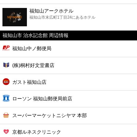
ファーストフード
福知山アークホテル
福知山市末広町1丁目24にあるホテル
カフェ
福知山市 治水記念館 周辺情報
ショッピング
福知山中ノ郵便局
銀行
(株)桐村好文堂書店
公共
ガスト福知山店
病院
ローソン 福知山郵便局前店
ホテル
スーパーマーケットニシヤマ 本部
京都ルネスクリニック