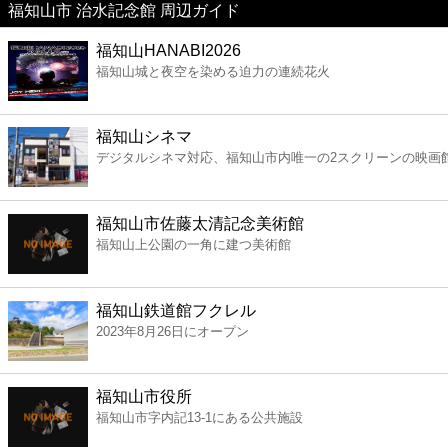
福知山市 治水記念館 周辺ガイド
美容
福知山HANABI2026
福知山城と夜空を染める迫力の連続花火
コンビニ
薬局
福知山シネマ
デジタルシネマ対応、福知山市内唯一の2スクリーンの映画
スーパー
福知山市佐藤太清記念美術館
エンタメ
福知山上公園の一角に建つ美術館
レジャー
福知山鉄道館フクレル
2023年8月26日にオープン
書店
福知山市役所
ファミレス
福知山市字内記13-1にある公共施設