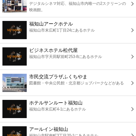
デジタルシネマ対応、福知山市内唯一の2スクリーンの
コンビニ
映画館。
薬局
福知山アークホテル
福知山市末広町1丁目24にあるホテル
スーパー
ビジネスホテル松代屋
エンタメ
福知山市字天田駅前町253-8にあるホテル
レジャー
市民交流プラザふくちやま
図書館・中央公民館・北京都ジョブパークなどがある
書店
ホテルサンルート福知山
ファミレス
福知山市末広町4-1にあるホテル
ファーストフード
アールイン福知山
福知山市駅南町3丁目20-1にあるホテル