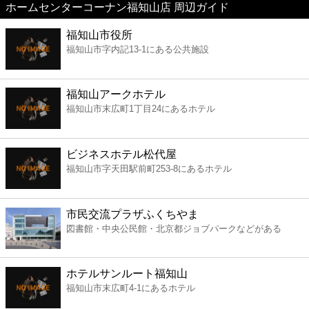
ホームセンターコーナン福知山店 周辺ガイド
美容
福知山市役所
福知山市字内記13-1にある公共施設
コンビニ
薬局
福知山アークホテル
福知山市末広町1丁目24にあるホテル
スーパー
ビジネスホテル松代屋
エンタメ
福知山市字天田駅前町253-8にあるホテル
レジャー
市民交流プラザふくちやま
図書館・中央公民館・北京都ジョブパークなどがある
書店
ホテルサンルート福知山
ファミレス
福知山市末広町4-1にあるホテル