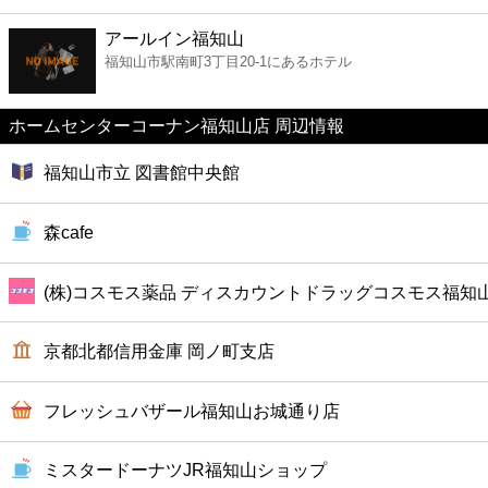
ファーストフード
アールイン福知山
福知山市駅南町3丁目20-1にあるホテル
カフェ
ホームセンターコーナン福知山店 周辺情報
ショッピング
福知山市立 図書館中央館
銀行
森cafe
公共
(株)コスモス薬品 ディスカウントドラッグコスモス福知
病院
京都北都信用金庫 岡ノ町支店
ホテル
フレッシュバザール福知山お城通り店
ミスタードーナツJR福知山ショップ