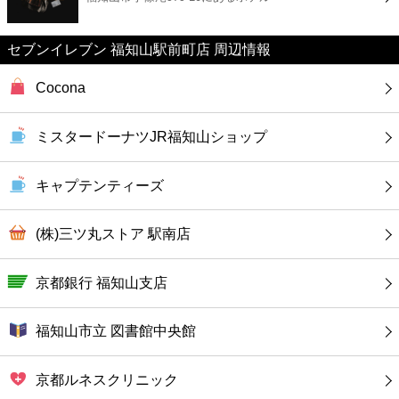
カフェ
セブンイレブン 福知山駅前町店 周辺情報
ショッピング
Cocona
銀行
ミスタードーナツJR福知山ショップ
公共
キャプテンティーズ
病院
(株)三ツ丸ストア 駅南店
ホテル
京都銀行 福知山支店
福知山市立 図書館中央館
京都ルネスクリニック