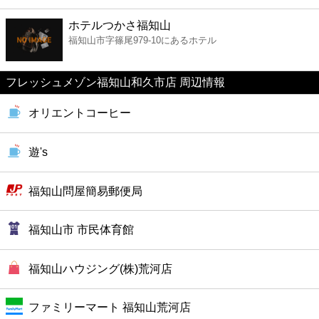
ファーストフード
ホテルつかさ福知山
福知山市字篠尾979-10にあるホテル
カフェ
フレッシュメゾン福知山和久市店 周辺情報
ショッピング
オリエントコーヒー
銀行
遊's
公共
福知山問屋簡易郵便局
病院
福知山市 市民体育館
ホテル
福知山ハウジング(株)荒河店
ファミリーマート 福知山荒河店