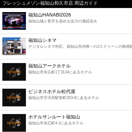
フレッシュメゾン福知山和久市店 周辺ガイド
美容
福知山HANABI2026
福知山城と夜空を染める迫力の連続花火
コンビニ
薬局
福知山シネマ
デジタルシネマ対応、福知山市内唯一の2スクリーンの映画
スーパー
福知山アークホテル
エンタメ
福知山市末広町1丁目24にあるホテル
レジャー
ビジネスホテル松代屋
福知山市字天田駅前町253-8にあるホテル
書店
ホテルサンルート福知山
ファミレス
福知山市末広町4-1にあるホテル