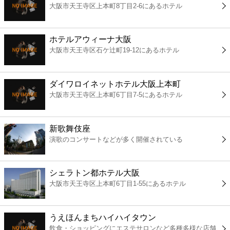
大阪市天王寺区上本町8丁目2-6にあるホテル
コンビニ
薬局
ホテルアウィーナ大阪
大阪市天王寺区石ケ辻町19-12にあるホテル
スーパー
ダイワロイネットホテル大阪上本町
エンタメ
大阪市天王寺区上本町6丁目7-5にあるホテル
レジャー
新歌舞伎座
演歌のコンサートなどが多く開催されている
書店
シェラトン都ホテル大阪
ファミレス
大阪市天王寺区上本町6丁目1-55にあるホテル
ファーストフード
うえほんまちハイハイタウン
飲食・ショッピングにエステサロンなど多種多様な店舗