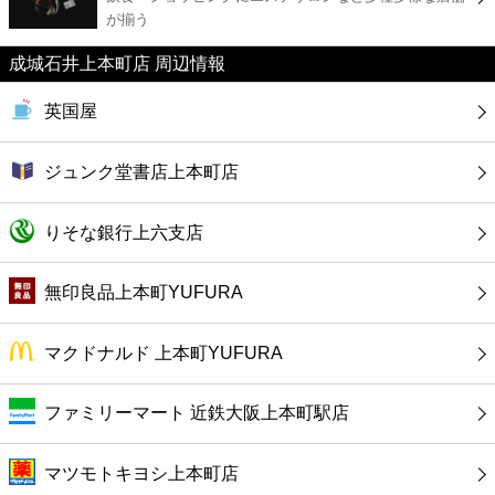
カフェ
が揃う
成城石井上本町店 周辺情報
ショッピング
英国屋
銀行
ジュンク堂書店上本町店
公共
りそな銀行上六支店
病院
無印良品上本町YUFURA
ホテル
マクドナルド 上本町YUFURA
ファミリーマート 近鉄大阪上本町駅店
マツモトキヨシ上本町店