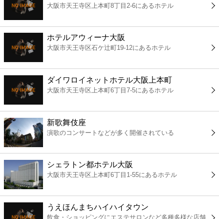
大阪市天王寺区上本町8丁目2-6にあるホテル
コンビニ
薬局
ホテルアウィーナ大阪
大阪市天王寺区石ケ辻町19-12にあるホテル
スーパー
ダイワロイネットホテル大阪上本町
エンタメ
大阪市天王寺区上本町6丁目7-5にあるホテル
レジャー
新歌舞伎座
演歌のコンサートなどが多く開催されている
書店
シェラトン都ホテル大阪
ファミレス
大阪市天王寺区上本町6丁目1-55にあるホテル
ファーストフード
うえほんまちハイハイタウン
飲食・ショッピングにエステサロンなど多種多様な店舗