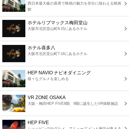
西日本最大級の座席で映画の魅力を存分に味わえる映画
コンビニ
館
薬局
ホテルリブマックス梅田堂山
大阪市北区堂山町8-15にあるホテル
スーパー
ホテル喜多八
エンタメ
大阪市北区堂山町7-16にあるホテル
レジャー
HEP NAVIO ナビオダイニング
様々なグルメを楽しめる
書店
VR ZONE OSAKA
ファミレス
大阪・梅田HEP FIVE8階、9階に誕生したVR体験施設
ファーストフード
HEP FIVE
ショッピングやグルメ、アミューズメント施設が集まる