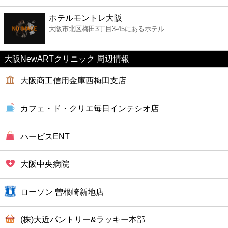
ファーストフード
ホテルモントレ大阪
大阪市北区梅田3丁目3-45にあるホテル
カフェ
大阪NewARTクリニック 周辺情報
ショッピング
大阪商工信用金庫西梅田支店
銀行
カフェ・ド・クリエ毎日インテシオ店
公共
ハービスENT
病院
大阪中央病院
ホテル
ローソン 曽根崎新地店
(株)大近パントリー&ラッキー本部