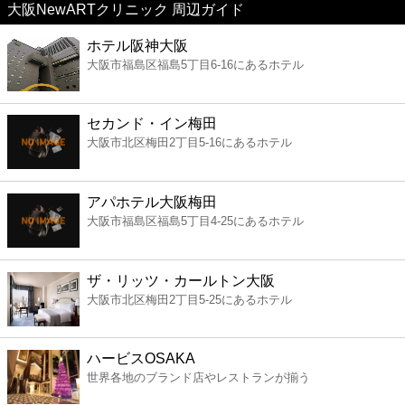
大阪NewARTクリニック 周辺ガイド
美容
ホテル阪神大阪
大阪市福島区福島5丁目6-16にあるホテル
コンビニ
薬局
セカンド・イン梅田
大阪市北区梅田2丁目5-16にあるホテル
スーパー
アパホテル大阪梅田
エンタメ
大阪市福島区福島5丁目4-25にあるホテル
レジャー
ザ・リッツ・カールトン大阪
大阪市北区梅田2丁目5-25にあるホテル
書店
ハービスOSAKA
ファミレス
世界各地のブランド店やレストランが揃う