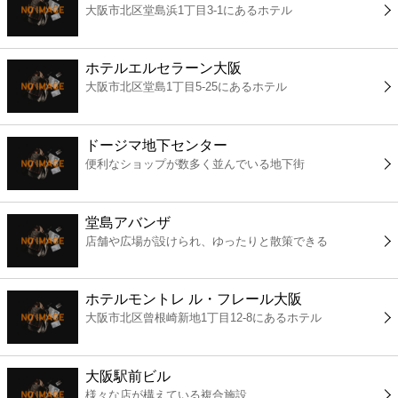
大阪市北区堂島浜1丁目3-1にあるホテル
コンビニ
薬局
ホテルエルセラーン大阪
大阪市北区堂島1丁目5-25にあるホテル
スーパー
ドージマ地下センター
エンタメ
便利なショップが数多く並んでいる地下街
レジャー
堂島アバンザ
店舗や広場が設けられ、ゆったりと散策できる
書店
ホテルモントレ ル・フレール大阪
ファミレス
大阪市北区曾根崎新地1丁目12-8にあるホテル
ファーストフード
大阪駅前ビル
様々な店が構えている複合施設