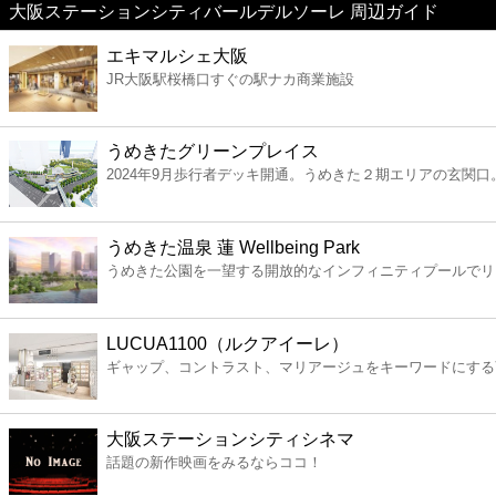
大阪ステーションシティバールデルソーレ 周辺ガイド
美容
エキマルシェ大阪
JR大阪駅桜橋口すぐの駅ナカ商業施設
コンビニ
薬局
うめきたグリーンプレイス
2024年9月歩行者デッキ開通。うめきた２期エリアの玄関口
スーパー
うめきた温泉 蓮 Wellbeing Park
エンタメ
うめきた公園を一望する開放的なインフィニティプールでリ
レジャー
LUCUA1100（ルクアイーレ）
ギャップ、コントラスト、マリアージュをキーワードにする
書店
大阪ステーションシティシネマ
ファミレス
話題の新作映画をみるならココ！