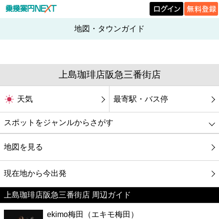
地図・タウンガイド
上島珈琲店阪急三番街店
天気
最寄駅・バス停
スポットをジャンルからさがす
グルメ
地図を見る
映画
現在地から今出発
上島珈琲店阪急三番街店 周辺ガイド
美容
ekimo梅田（エキモ梅田）