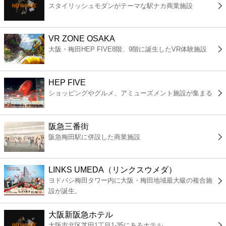
スタイリッシュモダンがテーマな駅ナカ商業施設
コンビニ
薬局
VR ZONE OSAKA
大阪・梅田HEP FIVE8階、9階に誕生したVR体験施設
スーパー
HEP FIVE
エンタメ
ショッピングやグルメ、アミューズメント施設が集まる
レジャー
阪急三番街
阪急梅田駅に併設した商業施設
書店
LINKS UMEDA（リンクスウメダ）
ファミレス
ヨドバシ梅田タワー内に大阪・梅田地域最大級の複合施
設が誕生。
ファーストフード
大阪新阪急ホテル
大阪市北区芝田1丁目1-35にあるホテル