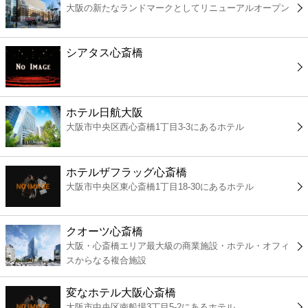
大阪の新たなランドマークとしてリニューアルオープン
コンビニ
薬局
シアタス心斎橋
スーパー
ホテル日航大阪
エンタメ
大阪市中央区西心斎橋1丁目3-3にあるホテル
レジャー
ホテルザフラッグ心斎橋
大阪市中央区東心斎橋1丁目18-30にあるホテル
書店
クオーツ心斎橋
ファミレス
大阪・心斎橋エリア最大級の商業施設・ホテル・オフィ
スからなる複合施設
ファーストフード
変なホテル大阪心斎橋
大阪市中央区南船場3丁目5-2にあるホテル