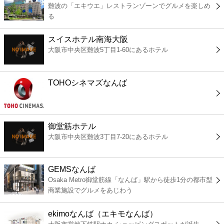
難波の「エキウエ」レストランゾーンでグルメを楽しめ
コンビニ
る
薬局
スイスホテル南海大阪
大阪市中央区難波5丁目1-60にあるホテル
スーパー
TOHOシネマズなんば
エンタメ
レジャー
御堂筋ホテル
大阪市中央区難波3丁目7-20にあるホテル
書店
GEMSなんば
ファミレス
Osaka Metro御堂筋線「なんば」駅から徒歩1分の都市型
商業施設でグルメをあじわう
ファーストフード
ekimoなんば（エキモなんば）