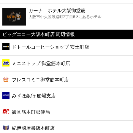
ファーストフード
ガーナ―ホテル大阪御堂筋
大阪市中央区淡路町2丁目6-8にあるホテル
カフェ
ビッグエコー大阪本町店 周辺情報
ショッピング
ドトールコーヒーショップ 安土町店
銀行
ミニストップ 御堂筋本町店
公共
フレスコミニ御堂筋本町店
病院
みずほ銀行 船場支店
ホテル
御堂筋本町郵便局
紀伊國屋書店本町店