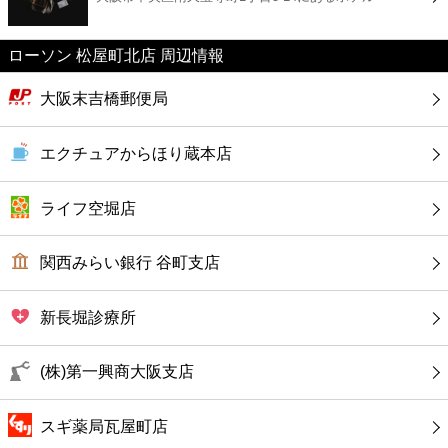
カフェ
ローソン 松屋町北店 周辺情報
ショッピング
大阪末吉橋郵便局
銀行
エクチュアからほり蔵本店
公共
ライフ空堀店
病院
関西みらい銀行 谷町支店
ホテル
新長堀診療所
(株)第一興商大阪支店
スギ薬局瓦屋町店