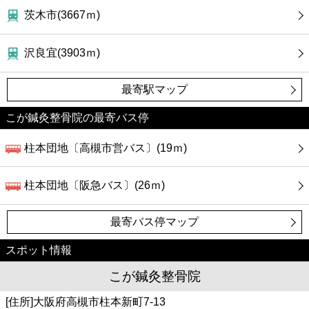
カフェ
茨木市(3667ｍ)
ショッピング
沢良宜(3903ｍ)
銀行
最寄駅マップ
公共
こが鍼灸整骨院の最寄バス停
柱本団地〔高槻市営バス〕(19ｍ)
病院
柱本団地〔阪急バス〕(26ｍ)
ホテル
最寄バス停マップ
スポット情報
こが鍼灸整骨院
[住所]大阪府高槻市柱本新町7-13