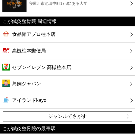
寝屋川市池田中町17-8にある大学
コンビニ
薬局
こが鍼灸整骨院 周辺情報
食品館アプロ柱本店
スーパー
高槻柱本郵便局
エンタメ
セブンイレブン 高槻柱本店
レジャー
鳥飼ジャパン
書店
アイランドkayo
ファミレス
ジャンルでさがす
ファーストフード
こが鍼灸整骨院の最寄駅