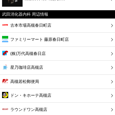
カフェ
武田消化器内科 周辺情報
ショッピング
古本市場高槻春日町店
銀行
ファミリーマート 藤原春日町店
公共
(株)万代高槻春日店
病院
星乃珈琲店高槻店
ホテル
高槻若松郵便局
ドン・キホーテ高槻店
ラウンドワン高槻店