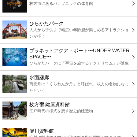
枚方市にあるパナソニックの体育館
コンビニ
薬局
ひらかたパーク
大人から子供まで幅広い年齢層が楽しめるアトラクショ
ンが揃う
スーパー
プラネットアクア・ポート〜UNDER WATER
エンタメ
SPACE〜
ひらかたパークに「宇宙を旅するアクアリウム」が誕生
レジャー
水面廻廊
商売舟は「くらわんか舟」と呼ばれ、枚方の名物になっ
書店
たという
枚方宿 鍵屋資料館
ファミレス
江戸時代の様式を残す歴史的建造物
ファーストフード
淀川資料館