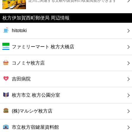
淀川に関連する文献や諸資料の収集閲覧ができます
カフェ
ショッピング
枚方伊加賀西町郵便局 周辺情報
hitotoki
銀行
ファミリーマート 枚方大橋店
公共
コノミヤ枚方店
病院
吉田病院
ホテル
枚方市立 枚方公園分室
(株)マルシゲ枚方店
市立枚方宿鍵屋資料館