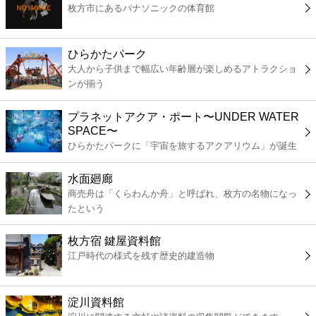
枚方市にあるパナソニックの体育館
コンビニ
薬局
ひらかたパーク
大人から子供まで幅広い年齢層が楽しめるアトラクショ
ンが揃う
スーパー
プラネットアクア・ポート〜UNDER WATER
エンタメ
SPACE〜
ひらかたパークに「宇宙を旅するアクアリウム」が誕生
レジャー
水面廻廊
商売舟は「くらわんか舟」と呼ばれ、枚方の名物になっ
書店
たという
枚方宿 鍵屋資料館
ファミレス
江戸時代の様式を残す歴史的建造物
ファーストフード
淀川資料館