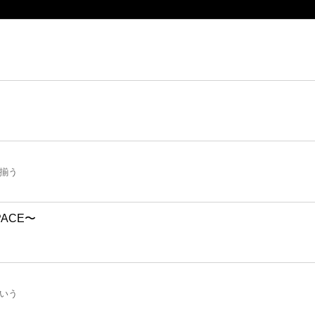
揃う
ACE〜
いう