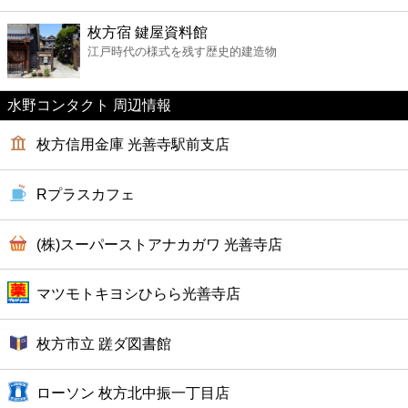
ファーストフード
枚方宿 鍵屋資料館
江戸時代の様式を残す歴史的建造物
カフェ
水野コンタクト 周辺情報
ショッピング
枚方信用金庫 光善寺駅前支店
銀行
Rプラスカフェ
公共
(株)スーパーストアナカガワ 光善寺店
病院
マツモトキヨシひらら光善寺店
ホテル
枚方市立 蹉ダ図書館
ローソン 枚方北中振一丁目店