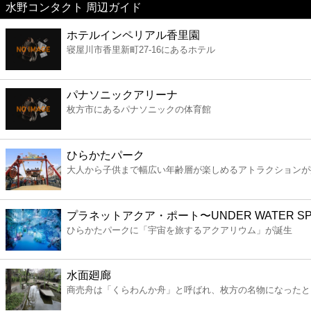
水野コンタクト 周辺ガイド
美容
ホテルインペリアル香里園
寝屋川市香里新町27-16にあるホテル
コンビニ
薬局
パナソニックアリーナ
枚方市にあるパナソニックの体育館
スーパー
ひらかたパーク
エンタメ
大人から子供まで幅広い年齢層が楽しめるアトラクションが
レジャー
プラネットアクア・ポート〜UNDER WATER SP
ひらかたパークに「宇宙を旅するアクアリウム」が誕生
書店
水面廻廊
ファミレス
商売舟は「くらわんか舟」と呼ばれ、枚方の名物になったと