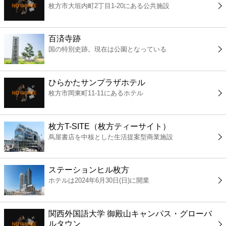
枚方市大垣内町2丁目1-20にある公共施設
コンビニ
薬局
百済寺跡
国の特別史跡。現在は公園となっている
スーパー
ひらかたサンプラザホテル
エンタメ
枚方市岡東町11-11にあるホテル
レジャー
枚方T-SITE（枚方ティーサイト）
蔦屋書店を中核とした生活提案型商業施設
書店
ステーションヒル枚方
ファミレス
ホテルは2024年6月30日(日)に開業
ファーストフード
関西外国語大学 御殿山キャンパス・グローバ
ルタウン