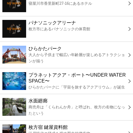
寝屋川市香里新町27-16にあるホテル
コンビニ
薬局
パナソニックアリーナ
枚方市にあるパナソニックの体育館
スーパー
ひらかたパーク
エンタメ
大人から子供まで幅広い年齢層が楽しめるアトラクショ
ンが揃う
レジャー
プラネットアクア・ポート〜UNDER WATER
SPACE〜
書店
ひらかたパークに「宇宙を旅するアクアリウム」が誕生
水面廻廊
ファミレス
商売舟は「くらわんか舟」と呼ばれ、枚方の名物になっ
たという
ファーストフード
枚方宿 鍵屋資料館