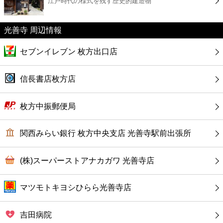
江戸時代の様式を残す歴史的建造物
カフェ
ショッピング
光善寺 周辺情報
セブンイレブン 枚方出口店
銀行
信長書店枚方店
公共
枚方中振郵便局
病院
関西みらい銀行 枚方中央支店 光善寺駅前出張所
ホテル
(株)スーパーストアナカガワ 光善寺店
マツモトキヨシひらら光善寺店
吉田病院