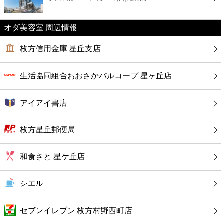
カフェ
オダ美容室 周辺情報
ショッピング
枚方信用金庫 星丘支店
銀行
生活協同組合おおさかパルコープ 星ヶ丘店
公共
アイアイ書店
病院
枚方星丘郵便局
ホテル
和食さと 星ケ丘店
シエル
セブンイレブン 枚方村野西町店