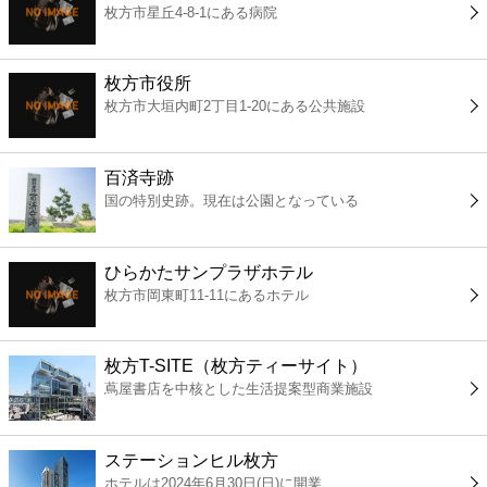
枚方市星丘4-8-1にある病院
コンビニ
薬局
枚方市役所
枚方市大垣内町2丁目1-20にある公共施設
スーパー
百済寺跡
エンタメ
国の特別史跡。現在は公園となっている
レジャー
ひらかたサンプラザホテル
枚方市岡東町11-11にあるホテル
書店
枚方T-SITE（枚方ティーサイト）
ファミレス
蔦屋書店を中核とした生活提案型商業施設
ファーストフード
ステーションヒル枚方
ホテルは2024年6月30日(日)に開業