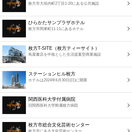
枚方市大垣内町2丁目1-20にある公共施設
コンビニ
薬局
ひらかたサンプラザホテル
枚方市岡東町11-11にあるホテル
スーパー
枚方T-SITE（枚方ティーサイト）
エンタメ
蔦屋書店を中核とした生活提案型商業施設
レジャー
ステーションヒル枚方
ホテルは2024年6月30日(日)に開業
書店
関西医科大学付属病院
ファミレス
旧関西医科大学附属枚方病院
ファーストフード
枚方市総合文化芸術センター
枚方市にある文化芸術センター