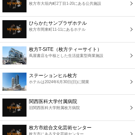
枚方市大垣内町2丁目1-20にある公共施設
コンビニ
薬局
ひらかたサンプラザホテル
枚方市岡東町11-11にあるホテル
スーパー
枚方T-SITE（枚方ティーサイト）
エンタメ
蔦屋書店を中核とした生活提案型商業施設
レジャー
ステーションヒル枚方
ホテルは2024年6月30日(日)に開業
書店
関西医科大学付属病院
ファミレス
旧関西医科大学附属枚方病院
ファーストフード
枚方市総合文化芸術センター
枚方市にある文化芸術センター