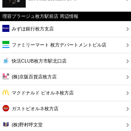
カフェ
理容プラージュ枚方駅前店 周辺情報
ショッピング
みずほ銀行枚方支店
銀行
ファミリーマート 枚方デパートメントビル店
公共
快活CLUB枚方市駅北口店
病院
(株)京阪百貨店枚方店
ホテル
マクドナルド ビオルネ枚方店
ガストビオルネ枚方店
(株)野村呼文堂