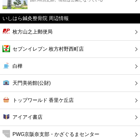
カフェ
いしはら鍼灸整骨院 周辺情報
ショッピング
枚方山之上郵便局
銀行
セブンイレブン 枚方村野西町店
公共
白樺
病院
天門美術館(公財)
ホテル
トップワールド 香里ケ丘店
アイアイ書店
PWG京阪奈支部・かざぐるまセンター