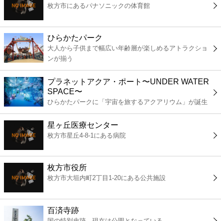
枚方市にあるパナソニックの体育館
コンビニ
薬局
ひらかたパーク
大人から子供まで幅広い年齢層が楽しめるアトラクショ
ンが揃う
スーパー
プラネットアクア・ポート〜UNDER WATER
エンタメ
SPACE〜
ひらかたパークに「宇宙を旅するアクアリウム」が誕生
レジャー
星ヶ丘医療センター
枚方市星丘4-8-1にある病院
書店
枚方市役所
ファミレス
枚方市大垣内町2丁目1-20にある公共施設
ファーストフード
百済寺跡
国の特別史跡。現在は公園となっている