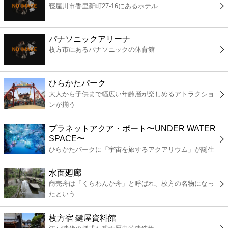
寝屋川市香里新町27-16にあるホテル
コンビニ
薬局
パナソニックアリーナ
枚方市にあるパナソニックの体育館
スーパー
ひらかたパーク
エンタメ
大人から子供まで幅広い年齢層が楽しめるアトラクショ
ンが揃う
レジャー
プラネットアクア・ポート〜UNDER WATER
SPACE〜
書店
ひらかたパークに「宇宙を旅するアクアリウム」が誕生
水面廻廊
ファミレス
商売舟は「くらわんか舟」と呼ばれ、枚方の名物になっ
たという
ファーストフード
枚方宿 鍵屋資料館