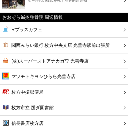
江戸時代の様式を残す歴史的建造物
カフェ
ショッピング
おおぞら鍼灸整骨院 周辺情報
Rプラスカフェ
銀行
関西みらい銀行 枚方中央支店 光善寺駅前出張所
公共
(株)スーパーストアナカガワ 光善寺店
病院
マツモトキヨシひらら光善寺店
ホテル
枚方中振郵便局
枚方市立 蹉ダ図書館
信長書店枚方店