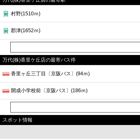
村野(1510ｍ)
郡津(1652ｍ)
万代(株)香里ケ丘店の最寄バス停
香里ヶ丘三丁目〔京阪バス〕(94ｍ)
開成小学校前〔京阪バス〕(186ｍ)
スポット情報