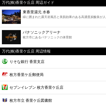
万代(株)香里ケ丘店 周辺ガイド
美容
東香里湯元 水春
緑に囲まれた露天岩風呂と美肌効果のある高濃度炭酸泉が人
コンビニ
薬局
パナソニックアリーナ
枚方市にあるパナソニックの体育館
スーパー
万代(株)香里ケ丘店 周辺情報
エンタメ
りそな銀行 香里支店
レジャー
枚方香里ケ丘郵便局
書店
セブンイレブン 枚方香里ケ丘店
ファミレス
枚方市立 香里ケ丘図書館