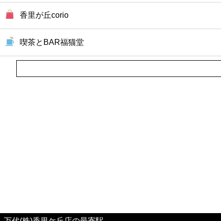
ファーストフード
香里が丘corio
カフェ
喫茶とBAR福猫堂
ショッピング
銀行
公共
病院
ホテル
万代(株)香里ケ丘店の最寄駅