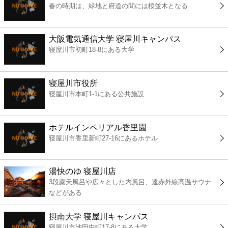
春の時期は、緑地と府道の間には桜並木となる
コンビニ
薬局
大阪電気通信大学 寝屋川キャンパス
寝屋川市初町18-8にある大学
スーパー
寝屋川市役所
エンタメ
寝屋川市本町1-1にある公共施設
レジャー
ホテルインペリアル香里園
寝屋川市香里新町27-16にあるホテル
書店
湯快のゆ 寝屋川店
ファミレス
3段露天風呂や広々とした内風呂、遠赤外線高温サウナ
などがある
ファーストフード
摂南大学 寝屋川キャンパス
寝屋川市池田中町17-8にある大学