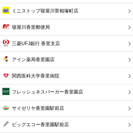
カフェ
ミニストップ寝屋川菅相塚町店
ショッピング
寝屋川香里郵便局
銀行
三菱UFJ銀行 香里支店
公共
アイン薬局香里園店
病院
関西医科大学香里病院
ホテル
フレッシュネスバーガー香里園店
サイゼリヤ香里園駅前店
ビッグエコー香里園駅前店