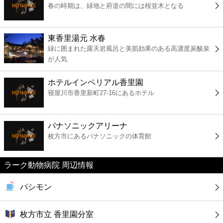
春の時期は、緑地と府道の間には桜並木となる
コンビニ
薬局
東香里湯元 水春
緑に囲まれた露天岩風呂と美肌効果のある高濃度炭酸泉
が人気
スーパー
ホテルインペリアル香里園
エンタメ
寝屋川市香里新町27-16にあるホテル
レジャー
パナソニックアリーナ
枚方市にあるパナソニックの体育館
書店
ラーク動物病院 周辺情報
ファミレス
パシモン
ファーストフード
枚方市立 香里園分室