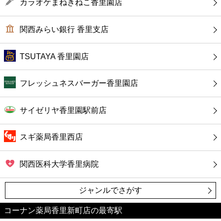
カフェ
カラオケまねきねこ香里園店
ショッピング
関西みらい銀行 香里支店
銀行
TSUTAYA 香里園店
公共
フレッシュネスバーガー香里園店
病院
サイゼリヤ香里園駅前店
ホテル
スギ薬局香里西店
関西医科大学香里病院
ジャンルでさがす
コーナン薬局香里新町店の最寄駅