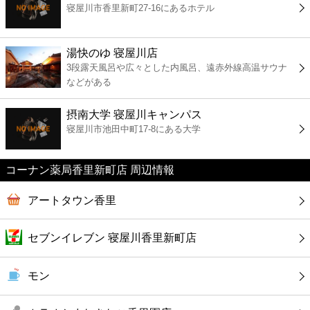
寝屋川市香里新町27-16にあるホテル
コンビニ
薬局
湯快のゆ 寝屋川店
3段露天風呂や広々とした内風呂、遠赤外線高温サウナ
などがある
スーパー
摂南大学 寝屋川キャンパス
エンタメ
寝屋川市池田中町17-8にある大学
レジャー
コーナン薬局香里新町店 周辺情報
書店
アートタウン香里
ファミレス
セブンイレブン 寝屋川香里新町店
ファーストフード
モン