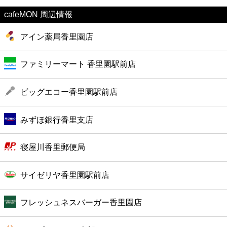
ファーストフード
cafeMON 周辺情報
カフェ
アイン薬局香里園店
ショッピング
ファミリーマート 香里園駅前店
銀行
ビッグエコー香里園駅前店
公共
みずほ銀行香里支店
病院
寝屋川香里郵便局
ホテル
サイゼリヤ香里園駅前店
フレッシュネスバーガー香里園店