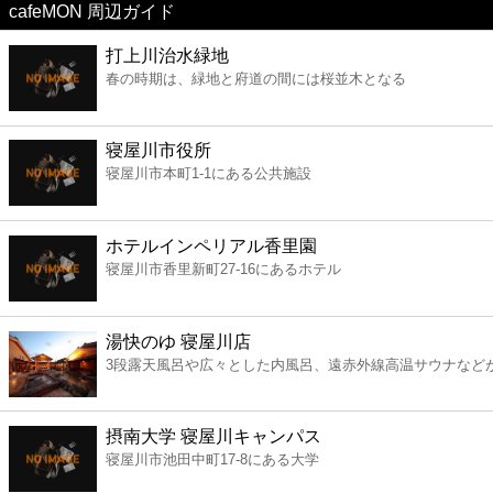
cafeMON 周辺ガイド
美容
打上川治水緑地
春の時期は、緑地と府道の間には桜並木となる
コンビニ
薬局
寝屋川市役所
寝屋川市本町1-1にある公共施設
スーパー
ホテルインペリアル香里園
エンタメ
寝屋川市香里新町27-16にあるホテル
レジャー
湯快のゆ 寝屋川店
3段露天風呂や広々とした内風呂、遠赤外線高温サウナなど
書店
摂南大学 寝屋川キャンパス
ファミレス
寝屋川市池田中町17-8にある大学