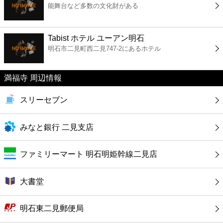
能舞台など多数の文化財がある
コンビニ
薬局
Tabist ホテル ユーアン明石
明石市二見町西二見747-2にあるホテル
スーパー
満福寺 周辺情報
エンタメ
スリーセブン
レジャー
みなと銀行 二見支店
書店
ファミリーマート 明石明姫幹線二見店
ファミレス
大書堂
ファーストフード
明石東二見郵便局