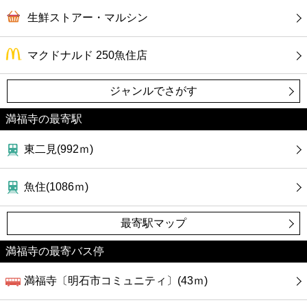
カフェ
生鮮ストアー・マルシン
ショッピング
マクドナルド 250魚住店
銀行
ジャンルでさがす
公共
満福寺の最寄駅
東二見(992ｍ)
病院
魚住(1086ｍ)
ホテル
最寄駅マップ
満福寺の最寄バス停
満福寺〔明石市コミュニティ〕(43ｍ)