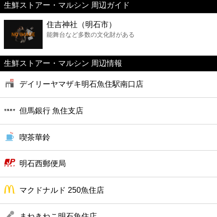
生鮮ストアー・マルシン 周辺ガイド
美容
住吉神社（明石市）
能舞台など多数の文化財がある
コンビニ
薬局
生鮮ストアー・マルシン 周辺情報
デイリーヤマザキ明石魚住駅南口店
スーパー
但馬銀行 魚住支店
エンタメ
喫茶華鈴
レジャー
明石西郵便局
書店
マクドナルド 250魚住店
ファミレス
まねきねこ明石魚住店