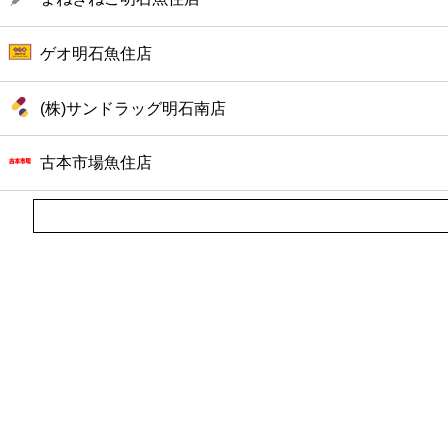
ファーストフード
ゲオ明石魚住店
カフェ
(株)サンドラッグ明石南店
ショッピング
古本市場魚住店
銀行
公共
病院
ホテル