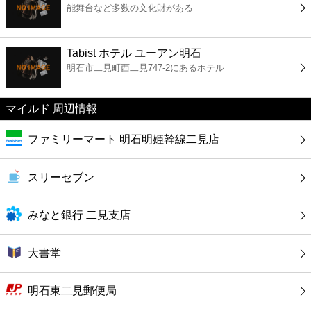
能舞台など多数の文化財がある
コンビニ
薬局
Tabist ホテル ユーアン明石
明石市二見町西二見747-2にあるホテル
スーパー
マイルド 周辺情報
エンタメ
ファミリーマート 明石明姫幹線二見店
レジャー
スリーセブン
書店
みなと銀行 二見支店
ファミレス
大書堂
ファーストフード
明石東二見郵便局