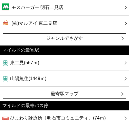
カフェ
モスバーガー 明石二見店
ショッピング
(株)マルアイ 東二見店
銀行
ジャンルでさがす
公共
マイルドの最寄駅
東二見(567ｍ)
病院
山陽魚住(1449ｍ)
ホテル
最寄駅マップ
マイルドの最寄バス停
ひまわり診療所〔明石市コミュニティ〕(74ｍ)