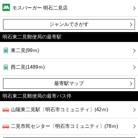
カフェ
モスバーガー 明石二見店
ショッピング
ジャンルでさがす
銀行
明石東二見郵便局の最寄駅
東二見(99ｍ)
公共
西二見(1489ｍ)
病院
最寄駅マップ
ホテル
明石東二見郵便局の最寄バス停
山陽東二見駅〔明石市コミュニティ〕(42ｍ)
二見市民センター〔明石市コミュニティ〕(78ｍ)