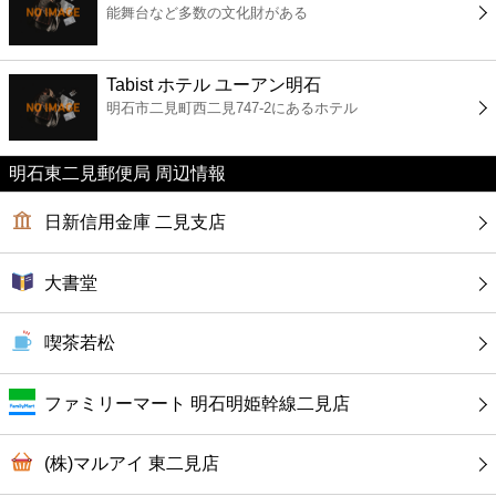
能舞台など多数の文化財がある
コンビニ
薬局
Tabist ホテル ユーアン明石
明石市二見町西二見747-2にあるホテル
スーパー
明石東二見郵便局 周辺情報
エンタメ
日新信用金庫 二見支店
レジャー
大書堂
書店
喫茶若松
ファミレス
ファミリーマート 明石明姫幹線二見店
ファーストフード
(株)マルアイ 東二見店