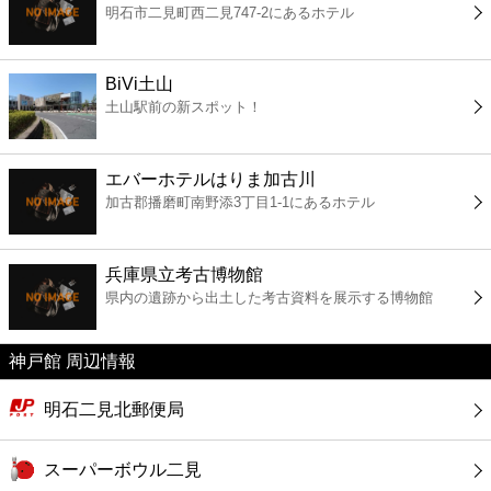
明石市二見町西二見747-2にあるホテル
コンビニ
薬局
BiVi土山
土山駅前の新スポット！
スーパー
エバーホテルはりま加古川
エンタメ
加古郡播磨町南野添3丁目1-1にあるホテル
レジャー
兵庫県立考古博物館
県内の遺跡から出土した考古資料を展示する博物館
書店
神戸館 周辺情報
ファミレス
明石二見北郵便局
ファーストフード
スーパーボウル二見