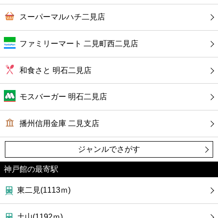
カフェ
スーパーマルハチ二見店
ショッピング
ファミリーマート 二見町西二見店
銀行
和食さと 明石二見店
公共
モスバーガー 明石二見店
病院
播州信用金庫 二見支店
ホテル
ジャンルでさがす
神戸館の最寄駅
東二見(1113ｍ)
土山(1192ｍ)