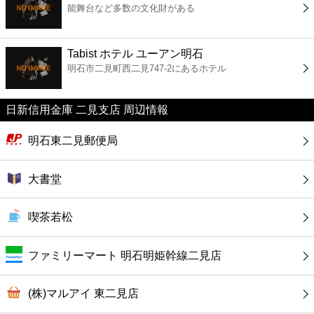
能舞台など多数の文化財がある
コンビニ
薬局
Tabist ホテル ユーアン明石
明石市二見町西二見747-2にあるホテル
スーパー
日新信用金庫 二見支店 周辺情報
エンタメ
明石東二見郵便局
レジャー
大書堂
書店
喫茶若松
ファミレス
ファミリーマート 明石明姫幹線二見店
ファーストフード
(株)マルアイ 東二見店