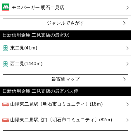
カフェ
モスバーガー 明石二見店
ショッピング
ジャンルでさがす
銀行
日新信用金庫 二見支店の最寄駅
東二見(41ｍ)
公共
西二見(1440ｍ)
病院
最寄駅マップ
ホテル
日新信用金庫 二見支店の最寄バス停
山陽東二見駅〔明石市コミュニティ〕(18ｍ)
山陽東二見駅北口〔明石市コミュニティ〕(82ｍ)